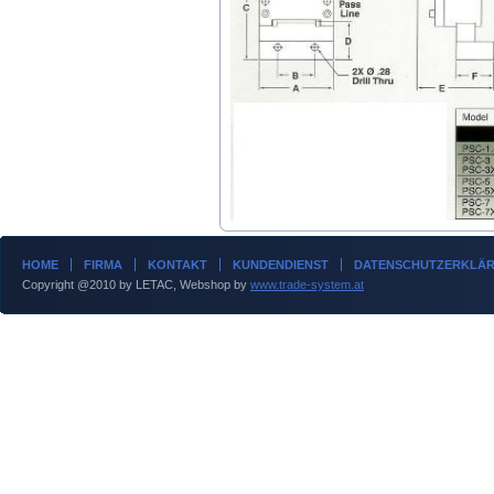
HOME
FIRMA
KONTAKT
KUNDENDIENST
DATENSCHUTZERKLÄ
Copyright @2010 by LETAC, Webshop by
www.trade-system.at