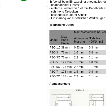
Ihr Vorteil beim Einsatz einer pneumatisch
- unabhängiger Einsatz
- einfache Technik bis 178 mm Bandbreite 
- sehr hohe Taktzeiten
- besonders sauberer Schnitt
- Einsparung von zusätzlichen Werkzeugen
Technische Daten:
Max. Matrialdicke bei vol
Max.
Aluminium
Stahl bis
Modell
Band-
Messing
400N/mm2
Breite
PSC-1,5
38 mm
0.53 mm
0.3 mm
PSC-3
76 mm
1.6 mm
0,8 mm
PSC-3X
76 mm
2.2 mm
1,1 mm
PSC-5
127 mm
1,5 mm
0.8 mm
PSC-5X
127 mm
2,2 mm
1.1 mm
PSC-7
178 mm
1,5 mm
0,8 mm
PSC-7X
178 mm
2,2 mm
1.1 mm
Abmessungen: