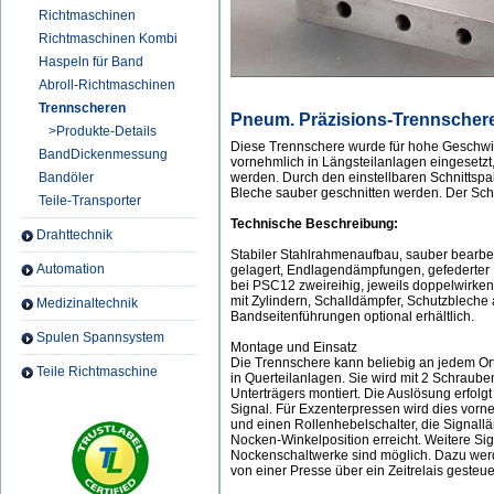
Richtmaschinen
Richtmaschinen Kombi
Haspeln für Band
Abroll-Richtmaschinen
Trennscheren
Pneum. Präzisions-Trennscher
>Produkte-Details
Diese Trennschere wurde für hohe Geschwind
BandDickenmessung
vornehmlich in Längsteilanlagen eingesetz
Bandöler
werden. Durch den einstellbaren Schnittsp
Bleche sauber geschnitten werden. Der Schn
Teile-Transporter
Technische Beschreibung:
Drahttechnik
Stabiler Stahlrahmenaufbau, sauber bearbe
Automation
gelagert, Endlagendämpfungen, gefederter N
bei PSC12 zweireihig, jeweils doppelwirken
mit Zylindern, Schalldämpfer, Schutzbleche 
Medizinaltechnik
Bandseitenführungen optional erhältlich.
Spulen Spannsystem
Montage und Einsatz
Die Trennschere kann beliebig an jedem Or
Teile Richtmaschine
in Querteilanlagen. Sie wird mit 2 Schraub
Unterträgers montiert. Die Auslösung erfolgt
Signal. Für Exzenterpressen wird dies vor
und einen Rollenhebelschalter, die Signall
Nocken-Winkelposition erreicht. Weitere Si
Nockenschaltwerke sind möglich. Dazu wer
von einer Presse über ein Zeitrelais gesteu