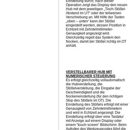
Einstellung durch; nach dieser
Operation zeigt das Display den neuen
Hub mit dem jeweiligen „Tisch-Stößel-
Abstand im UT“ oder der teilweisen
Verschiebung an. Mit Hilfe der Tasten
„oben – unten“ kann der Stößel
eingestellt werden, dessen Position in
Echtzeit mit Zehntelmillimeter-
Genauigkeit angezeigt wird.
Gleichzeitig regelt das System den
Nocken, damit der Stößel richtig im OT
anhält.
VERSTELLBARER HUB MIT
NUMERISCHER STEUERUNG
Es erfolgt gleichzeitig vollautomatisch
die Hubverstellung, die
Stößelverstellung, die Eingabe der
Geschwindigkeit und die
Nockeneinstellung (für den richtigen
Stop des Stößels im OT). Die
Einstellung des Stößels erfolgt mit einer
Genauigkeit von Zehntelmillimetern
und wird in Echtzeit angezeigt. Die
Einstellung erfolgt über eine Tastatur
mit Anzeige auf einem Display oder
einem “touch screen“ Bildschirm. Beim
Aufrufen des Werkzeugcodes führt die