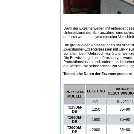
Dank der Exzenterwellen mit entgegengese
Untersetzung der Schrägzähne, eine optim
dadurch wird ein asymmetrischer Verschle
Die großzügigen Abmessungen der Arbeits
Zweiständer-Exzenterpressen mit Ein-Pleuel
vor allem beim Gebrauch von Stufenwerkz
Die Entwicklung dieses Pressentyps wurde
Produktionsinseln und anderen technischen 
die Werkstücke selbst schnell zur Verfügun
Technische Daten der Exzenterpressen:
VARIABLE
LEISTUNG
PRESSEN-
GESCHWINDIG
MODELL
[KN]
[Hub/min]
T125DM-
1250
35÷90
DB
T160DM-
1600
35÷90
DB
T200DM-
2000
35÷80
DB