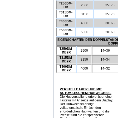
T250DM-
2500
35÷75
DB
T315DM-
3150
35÷70
DB
T400DM-
4000
30÷65
DB
T500DM-
5000
20÷60
DB
EIGENSCHAFTEN DER DOPPELSTÄNDE
DOPP
T250DM-
2500
14÷36
DB2R
T315DM-
3150
14÷34
DB2R
T400DM-
4000
14÷32
DB2R
VERSTELLBARER HUB MIT
AUTOMATISCHEM HUBWECHSEL
Die Hubverstellung erfolgt über eine
Tastatur mit Anzeige auf dem Display.
Der Hubwechsel erfolgt
vollautomatisch. Einfach den
erforderlichen Hub wählen und die
Presse führt die entsprechende