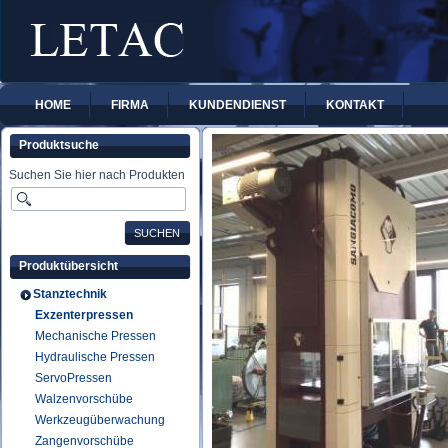
HOME
FIRMA
KUNDENDIENST
KONTAKT
Produktsuche
Suchen Sie hier nach Produkten
Produktübersicht
Stanztechnik
Exzenterpressen
Mechanische Pressen
Hydraulische Pressen
ServoPressen
Walzenvorschübe
Werkzeugüberwachung
Zangenvorschübe