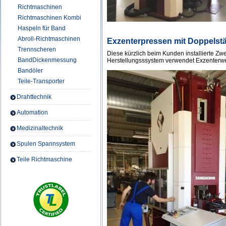
Richtmaschinen
Richtmaschinen Kombi
Haspeln für Band
Abroll-Richtmaschinen
Exzenterpressen mit Doppelst
Trennscheren
Diese kürzlich beim Kunden installierte Z
BandDickenmessung
Herstellungsssystem verwendet Exzenterwe
Bandöler
Teile-Transporter
Drahttechnik
Automation
Medizinaltechnik
Spulen Spannsystem
Teile Richtmaschine