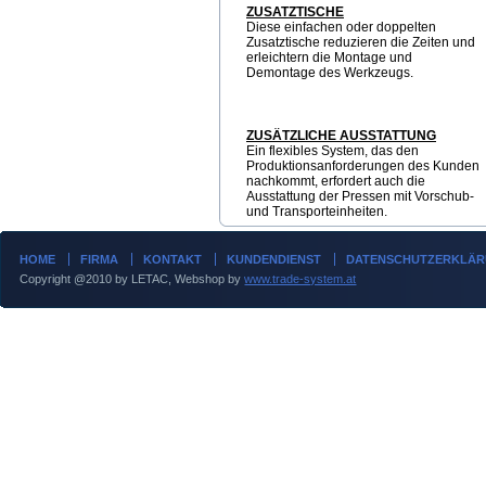
ZUSATZTISCHE
Diese einfachen oder doppelten
Zusatztische reduzieren die Zeiten und
erleichtern die Montage und
Demontage des Werkzeugs.
ZUSÄTZLICHE AUSSTATTUNG
Ein flexibles System, das den
Produktionsanforderungen des Kunden
nachkommt, erfordert auch die
Ausstattung der Pressen mit Vorschub-
und Transporteinheiten.
HOME
FIRMA
KONTAKT
KUNDENDIENST
DATENSCHUTZERKLÄ
Copyright @2010 by LETAC, Webshop by
www.trade-system.at