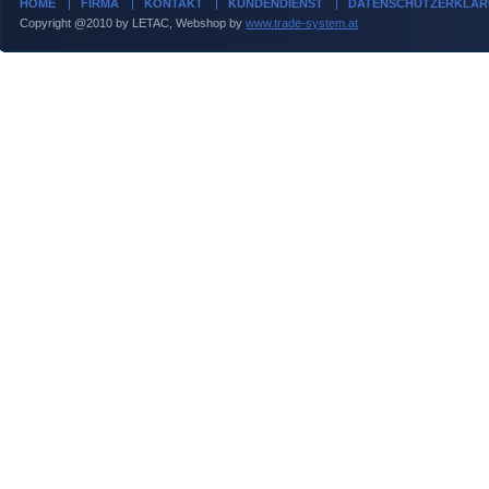
HOME
FIRMA
KONTAKT
KUNDENDIENST
DATENSCHUTZERKLÄ
Copyright @2010 by LETAC, Webshop by
www.trade-system.at