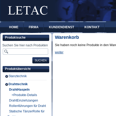
HOME
FIRMA
KUNDENDIENST
KONTAKT
Warenkorb
Produktsuche
Sie haben noch keine Produkte in den War
Suchen Sie hier nach Produkten
weiter
Produktübersicht
Stanztechnik
Drahttechnik
DrahtHaspeln
>Produkte-Details
DrahtEinziehzangen
Rollenführungen für Draht
Statische TänzerRolle für