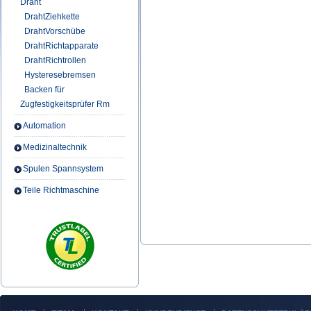
Draht
DrahtZiehkette
DrahtVorschübe
DrahtRichtapparate
DrahtRichtrollen
Hysteresebremsen
Backen für
Zugfestigkeitsprüfer Rm
Automation
Medizinaltechnik
Spulen Spannsystem
Teile Richtmaschine