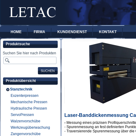
HOME
FIRMA
KUNDENDIENST
KONTAKT
Produktsuche
Suchen Sie hier nach Produkten
Produktübersicht
Stanztechnik
Exzenterpressen
Mechanische Pressen
Hydraulische Pressen
ServoPressen
Laser-Banddickenmessung Cal
Walzenvorschübe
-
Messung eines präzisen Profilquerschnitte
- Spurenmessung an fest definierten Punkt
Werkzeugüberwachung
- Traversierende Spurenmessung über die C
Zangenvorschübe