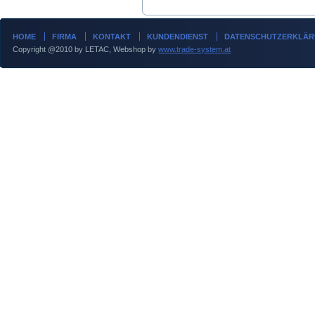
HOME
FIRMA
KONTAKT
KUNDENDIENST
DATENSCHUTZERKLÄ
Copyright @2010 by LETAC, Webshop by
www.trade-system.at