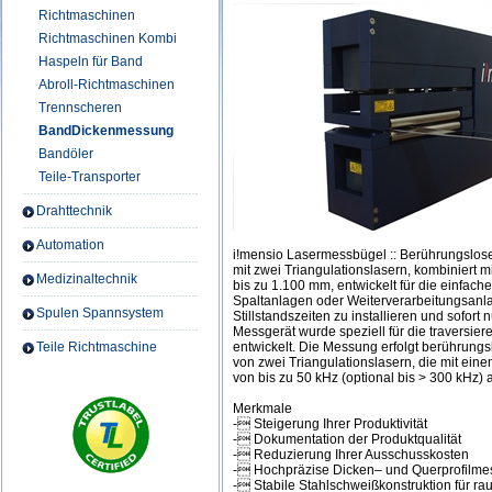
Richtmaschinen
Richtmaschinen Kombi
Haspeln für Band
Abroll-Richtmaschinen
Trennscheren
BandDickenmessung
Bandöler
Teile-Transporter
Drahttechnik
Automation
i!mensio Lasermessbügel :: Berührungslos
mit zwei Triangulationslasern, kombiniert m
Medizinaltechnik
bis zu 1.100 mm, entwickelt für die einfac
Spaltanlagen oder Weiterverarbeitungsanl
Spulen Spannsystem
Stillstandszeiten zu installieren und sofor
Messgerät wurde speziell für die traversi
Teile Richtmaschine
entwickelt. Die Messung erfolgt berührungs
von zwei Triangulationslasern, die mit ein
von bis zu 50 kHz (optional bis > 300 kHz) 
Merkmale
- Steigerung Ihrer Produktivität
- Dokumentation der Produktqualität
- Reduzierung Ihrer Ausschusskosten
- Hochpräzise Dicken– und Querprofilm
- Stabile Stahlschweißkonstruktion für