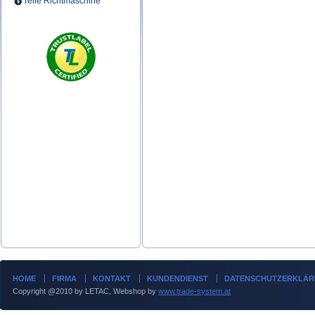
Teile Richtmaschine
HOME
FIRMA
KONTAKT
KUNDENDIENST
DATENSCHUTZERKLÄ
Copyright @2010 by LETAC, Webshop by
www.trade-system.at