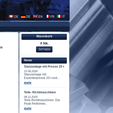
DE
DE
EN
FR
IT
Warenkorb
0 Stk.
te
News
Stanzanlage mit Presse 20 t
15.06.2026
Stanzanlage mit
Exzenterpresse 20 t und...
mehr
Teile- Richtmaschinen
08.12.2025
Teile-Richtmaschinen Die
Peak Performer...
mehr