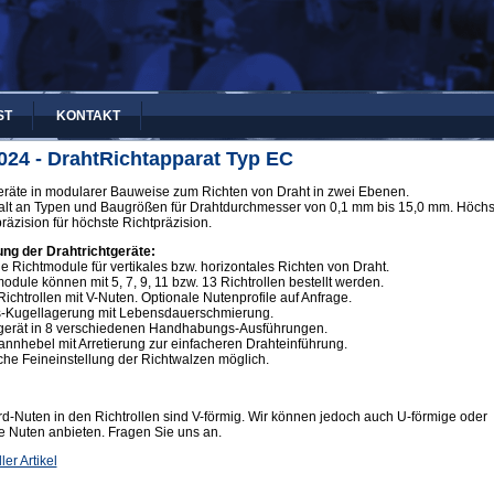
ST
KONTAKT
024 - DrahtRichtapparat Typ EC
eräte in modularer Bauweise zum Richten von Draht in zwei Ebenen.
falt an Typen und Baugrößen für Drahtdurchmesser von 0,1 mm bis 15,0 mm. Höchs
räzision für höchste Richtpräzision.
ng der Drahtrichtgeräte:
che Richtmodule für vertikales bzw. horizontales Richten von Draht.
module können mit 5, 7, 9, 11 bzw. 13 Richtrollen bestellt werden.
Richtrollen mit V-Nuten. Optionale Nutenprofile auf Anfrage.
ns-Kugellagerung mit Lebensdauerschmierung.
htgerät in 8 verschiedenen Handhabungs-Ausführungen.
annhebel mit Arretierung zur einfacheren Drahteinführung.
he Feineinstellung der Richtwalzen möglich.
d-Nuten in den Richtrollen sind V-förmig. Wir können jedoch auch U-förmige oder
 Nuten anbieten. Fragen Sie uns an.
ler Artikel