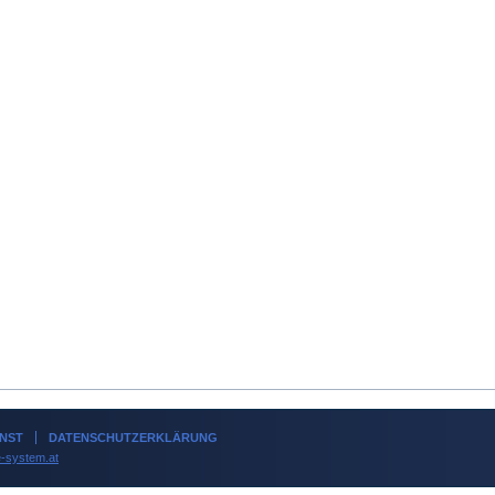
NST
DATENSCHUTZERKLÄRUNG
-system.at