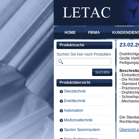
HOME
FIRMA
KUNDENDIEN
23.02.2
Produktsuche
Drahtrichtg
Suchen Sie hier nach Produkten
Große Viel
Fertigungsp
Beschreibu
- Einheitli
- Die Richt
Produktübersicht
- Standard 
- Präzisio
Stanztechnik
- Drahtric
- Schnellsp
Drahttechnik
- Mechanisc
Automation
Die Standar
Medizinaltechnik
Rechteckige
Spulen Spannsystem
Übersicht al