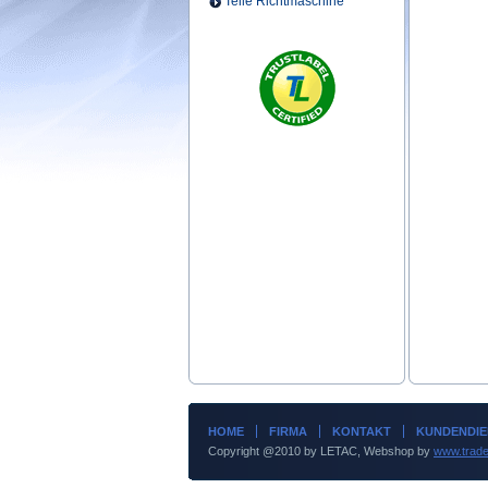
Teile Richtmaschine
HOME
FIRMA
KONTAKT
KUNDENDIE
Copyright @2010 by LETAC, Webshop by
www.trade